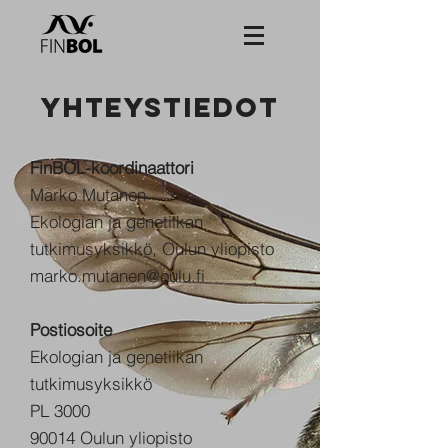
YHTEYSTIEDOT
FinBOL-koordinaattori
Marko Mutanen
Ekologian ja genetiikan
tutkimusyksikkö, Oulun yliopisto
marko.mutanen@oulu.fi
Postiosoite
Ekologian ja genetiikan
tutkimusyksikkö
PL 3000
90014 Oulun yliopisto